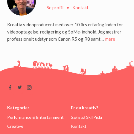
Se profil
•
Kontakt
Kreativ videoproducent med over 10 års erfaring inden for
videooptagelse, redigering og SoMe-indhold. Jeg mestrer
professionelt udstyr som Canon R5 og R8 samt…
mere
Kategorier
Er du kreativ?
Performance & Entertainment
Sælg på SkillPickr
Creative
Kontakt