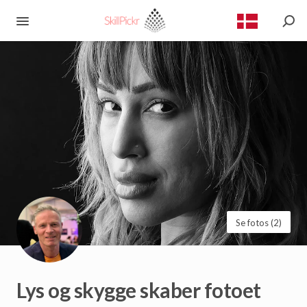
Se fotos (2)
Lys
og
skygge
skaber
fotoet