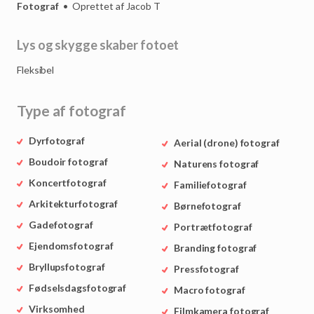
Fotograf
•
Oprettet af
Jacob T
Lys
og
skygge
skaber
fotoet
Fleksibel
Type af fotograf
Dyrfotograf
Aerial (drone) fotograf
Boudoir fotograf
Naturens fotograf
Koncertfotograf
Familiefotograf
Arkitekturfotograf
Børnefotograf
Gadefotograf
Portrætfotograf
Ejendomsfotograf
Branding fotograf
Bryllupsfotograf
Pressfotograf
Fødselsdagsfotograf
Macro fotograf
Virksomhed
Filmkamera fotograf